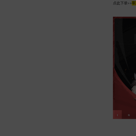
点此下单>>
率