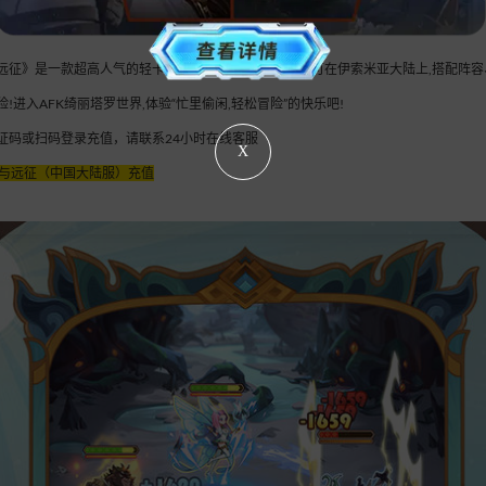
远征》是一款超高人气的轻卡牌手游。手指轻轻一点,即可在伊索米亚大陆上,搭配阵
!进入AFK绮丽塔罗世界,体验“忙里偷闲,轻松冒险”的快乐吧!
证码或扫码登录充值，请联系24小时在线客服
X
与远征（中国大陆服）充值