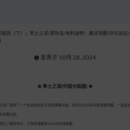
新报告（下）」率土之滨/冒险岛/哈利波特：魔法觉醒/剑与远征
值
发表于
10月 28, 2024
★
率土之滨(中国大陆服)
★
之滨》提供了一个全自由的东方战争策略沙盘，你可以与众多玩家组建同盟，一起在
的专属历史。
戏内二维码代付，下单后请联系24小时在线客服