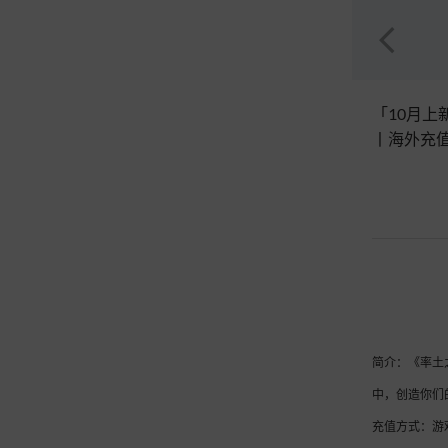
「10月上
丨海外充
简介：《率土
中，创造你们
充值方式：游