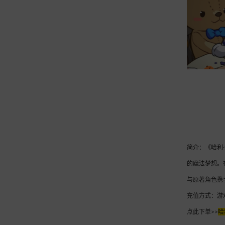
简介：《哈利
的魔法梦想。
与原著角色携
充值方式：游
点此下单>>
哈