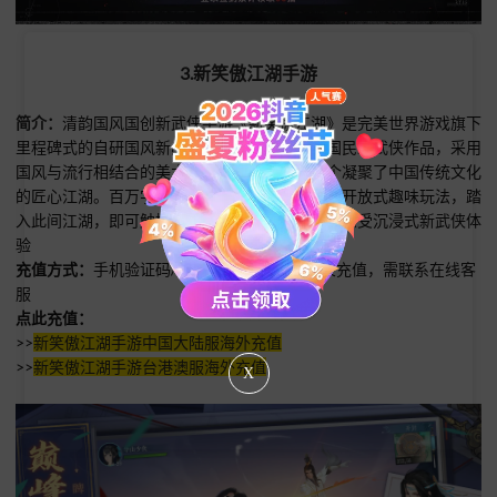
3.新笑傲江湖手游
简介：
清韵国风国创新武侠手游《新笑傲江湖》是完美世界游戏旗下
里程碑式的自研国风新品。游戏改编自金庸的国民级武侠作品，采用
国风与流行相结合的美术风格，首次展现出一个凝聚了中国传统文化
的匠心江湖。百万字原创剧情，国风潮流画风，开放式趣味玩法，踏
入此间江湖，即可触摸古韵国风的精髓与魅力，感受沉浸式新武侠体
验
充值方式：
手机验证码/账号密码/微信/QQ登录充值，
需联系在线客
服
点此充值：
>>
新笑傲江湖手游中国大陆服海外充值
>>
新笑傲江湖手游台港澳服海外充值
X