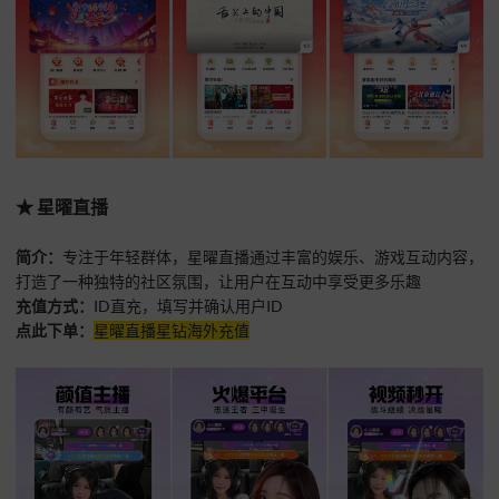
★ 星曜直播
简介：
专注于年轻群体，星曜直播通过丰富的娱乐、游戏互动内容，
打造了一种独特的社区氛围，让用户在互动中享受更多乐趣
充值方式：
ID直充，填写并确认用户ID
点此下单：
星曜直播星钻海外充值