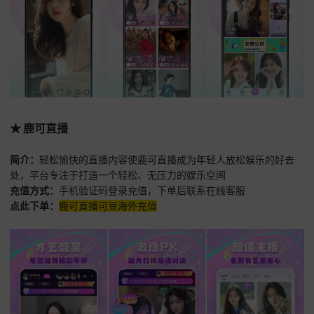
★ 鹿可直播
简介：
轻松愉快的直播内容使鹿可直播成为年轻人放松娱乐的好去
处，平台专注于打造一个轻松、无压力的娱乐空间
充值方式：
手机验证码登录充值，下单后联系在线客服
点此下单：
鹿可直播可豆海外充值