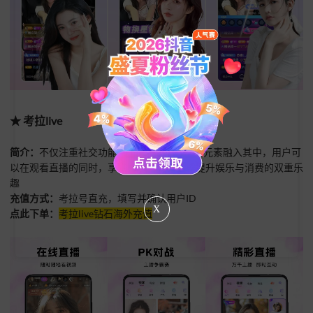
★ 考拉live
简介：
不仅注重社交功能，考拉Live还将电商元素融入其中，用户可
以在观看直播的同时，享受无缝购物体验，提升娱乐与消费的双重乐
趣
充值方式：
考拉号直充，
填写并确认用户ID
X
点此下单：
考拉live钻石海外充值