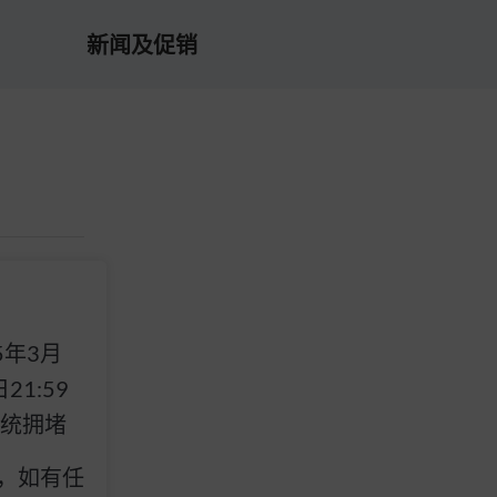
新闻及促销
年3月
1:59
系统拥堵
，如
有任