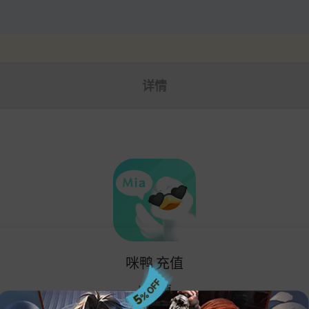
%
点此查看>>
详情
咪鸭 充值
咪鸭 充值
ID充值