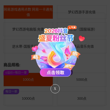
网易游戏通用点数 网易一卡通充
梦幻西游手游充值
值
梦幻西游电脑版.充值
逆水寒（国服端游）
逆水寒-国服手游充值
网易云音乐充值
商品规格:
0溢价⚡每日一单
每日一单
1000点
5000点
X
每日一单
10000点
300点